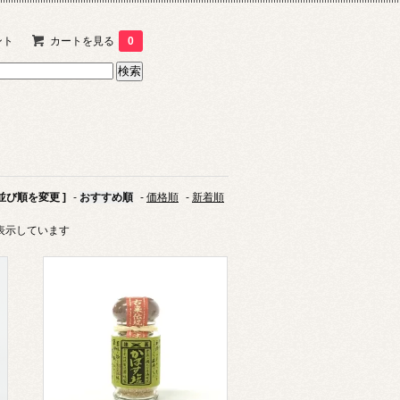
ント
カートを見る
0
 並び順を変更 ]
-
おすすめ順
-
価格順
-
新着順
商品を表示しています