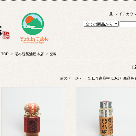
マイアカウ
TOP
>
湯布院醤油屋本店
>
薬味
[
前のページへ
全 [17] 商品中 [13-17] 