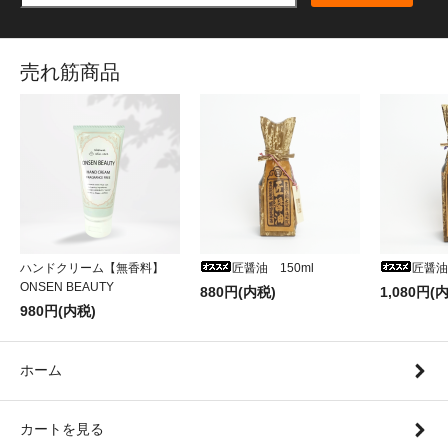
売れ筋商品
ハンドクリーム【無香料】
匠醤油 150ml
匠醤油
ONSEN BEAUTY
880円(内税)
1,080円(
980円(内税)
ホーム
カートを見る