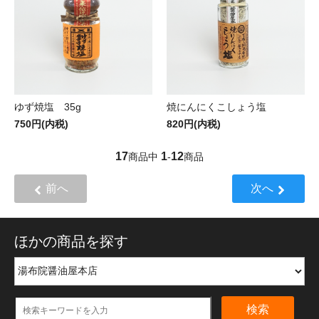
ゆず焼塩 35g
焼にんにくこしょう塩
750円(内税)
820円(内税)
17
1
12
商品中
-
商品
前へ
次へ
ほかの商品を探す
検索