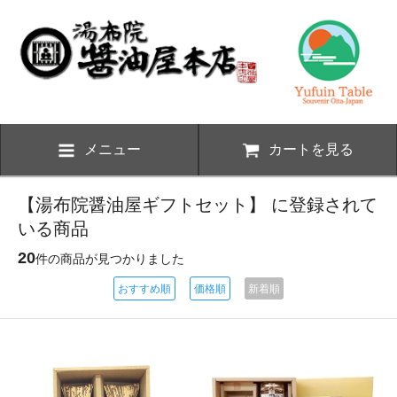
メニュー
カートを見る
【湯布院醤油屋ギフトセット】 に登録されて
いる商品
20
件の商品が見つかりました
おすすめ順
価格順
新着順