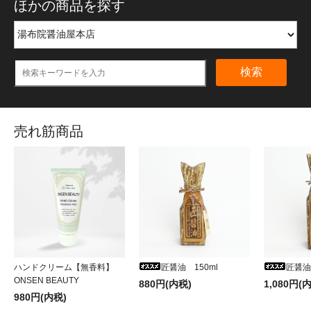
ほかの商品を探す
検索
売れ筋商品
ハンドクリーム【無香料】
匠醤油 150ml
匠醤油
ONSEN BEAUTY
880円(内税)
1,080円(
980円(内税)