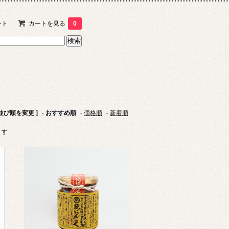
ント
カートを見る
0
 並び順を変更 ]
-
おすすめ順
-
価格順
-
新着順
ます