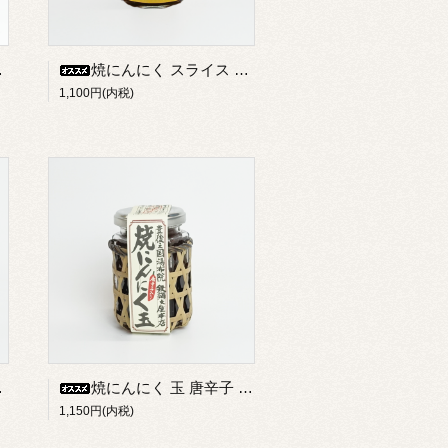
焼にんにく スライス 甘口 130g
1,100円(内税)
焼にんにく 玉 唐辛子 140g
1,150円(内税)