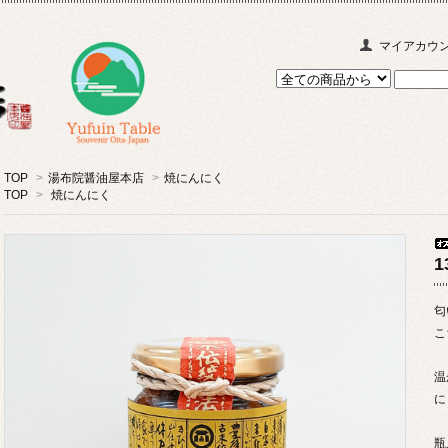
マイアカウ
TOP
>
湯布院醤油屋本店
>
焼にんにく
TOP
>
焼にんにく
1
匂
こ
温
に
瓶