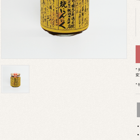
*
変
*