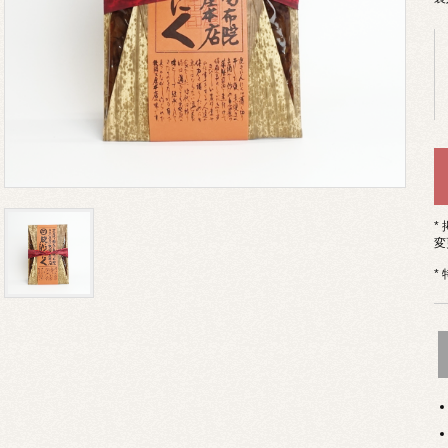
*
変
*