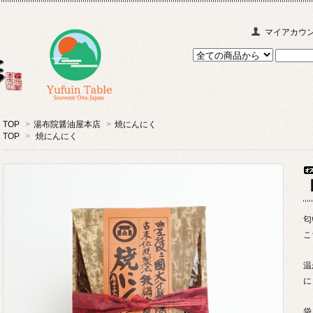
マイアカウ
TOP
>
湯布院醤油屋本店
>
焼にんにく
TOP
>
焼にんにく
匂
こ
温
に
袋