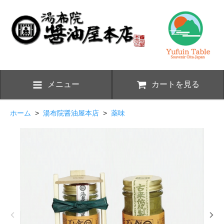
メニュー
カートを見る
ホーム
>
湯布院醤油屋本店
>
薬味