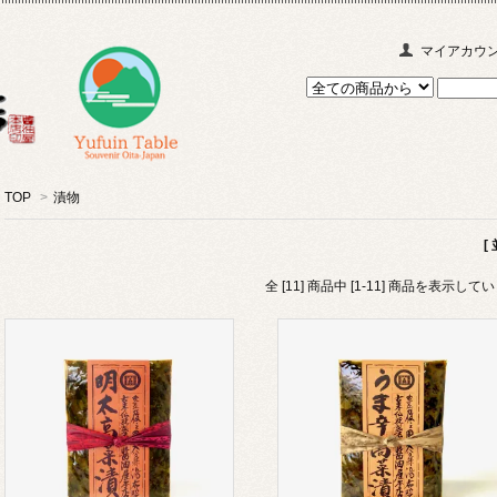
マイアカウ
TOP
>
漬物
[
全 [11] 商品中 [1-11] 商品を表示して