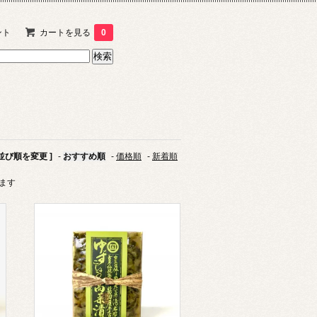
ント
カートを見る
0
 並び順を変更 ]
-
おすすめ順
-
価格順
-
新着順
います