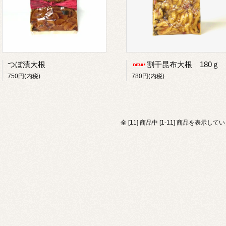
つぼ漬大根
割干昆布大根 180ｇ
750円(内税)
780円(内税)
全 [11] 商品中 [1-11] 商品を表示して