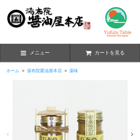
メニュー
カートを見る
ホーム
>
湯布院醤油屋本店
>
薬味