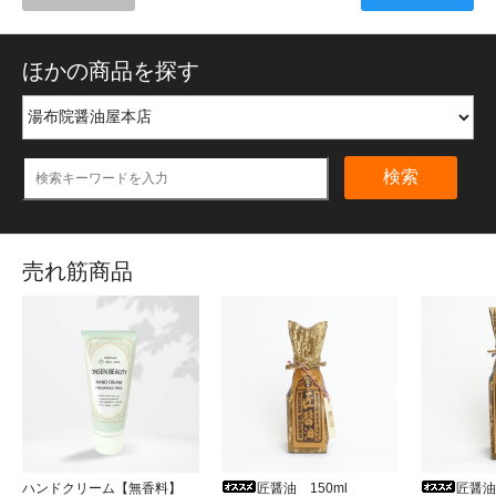
ほかの商品を探す
検索
売れ筋商品
ハンドクリーム【無香料】
匠醤油 150ml
匠醤油