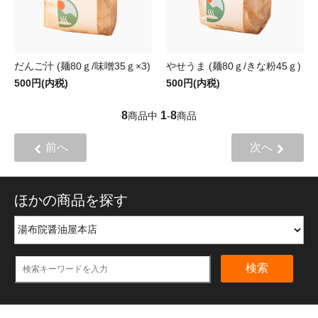
だんご汁 (麺80ｇ/味噌35ｇ×3)
やせうま (麺80ｇ/きな粉45ｇ)
500円(内税)
500円(内税)
8
1
8
商品中
-
商品
前へ
次へ
ほかの商品を探す
検索