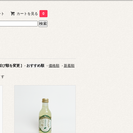
ント
カートを見る
0
 並び順を変更 ]
-
おすすめ順
-
価格順
-
新着順
ます