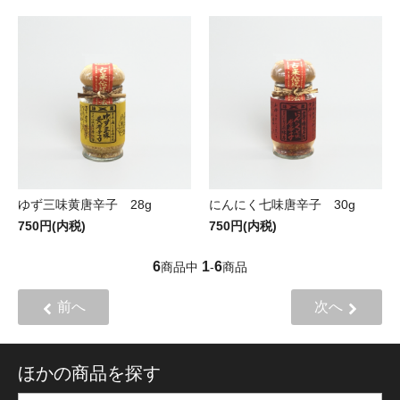
ゆず三味黄唐辛子 28g
にんにく七味唐辛子 30g
750円(内税)
750円(内税)
6
1
6
商品中
-
商品
前へ
次へ
ほかの商品を探す