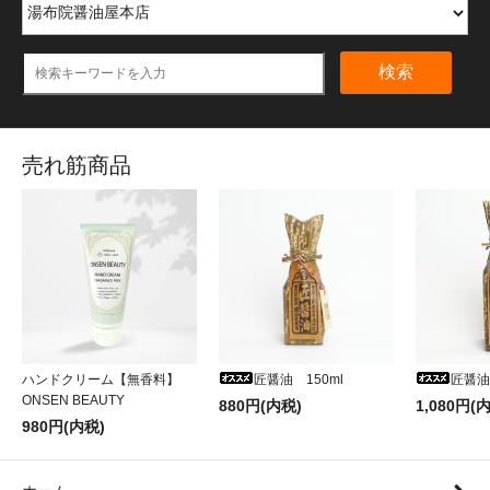
検索
売れ筋商品
ハンドクリーム【無香料】
匠醤油 150ml
匠醤油
ONSEN BEAUTY
880円(内税)
1,080円(
980円(内税)