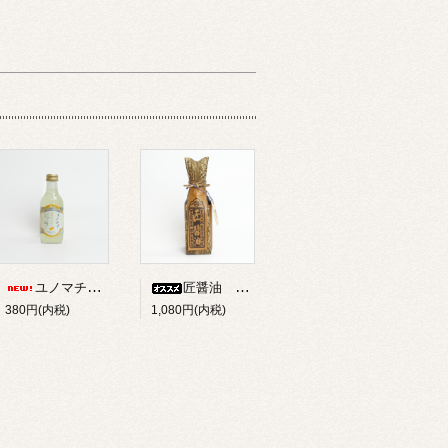
ユノマチジャーニーゆずサイダー 200ml
匠醤油 250ml
380円(内税)
1,080円(内税)