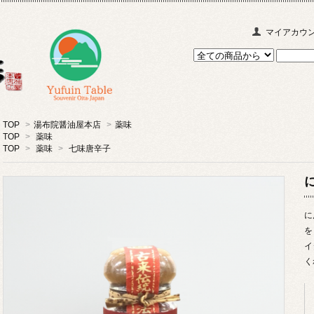
マイアカウ
TOP
>
湯布院醤油屋本店
>
薬味
TOP
>
薬味
TOP
>
薬味
>
七味唐辛子
に
を
イ
く