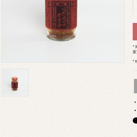
*
変
*