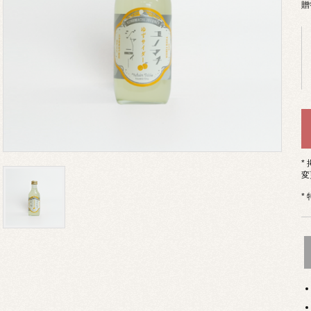
贈
*
変
*