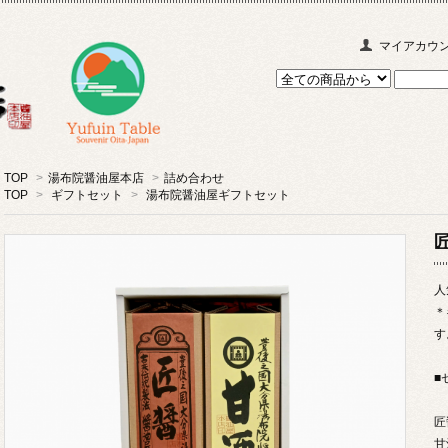
マイアカウ
TOP
>
湯布院醤油屋本店
>
詰め合わせ
TOP
>
ギフトセット
>
湯布院醤油屋ギフトセット
人
＊
す
■
匠
甘