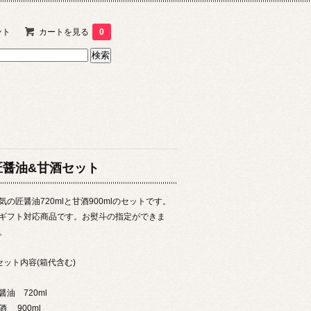
ント
カートを見る
0
匠醤油&甘酒セット
気の匠醤油720mlと甘酒900mlのセットです。
ギフト対応商品です。お熨斗の指定ができま
。
セット内容(箱代含む)
醤油 720ml
酒 900ml