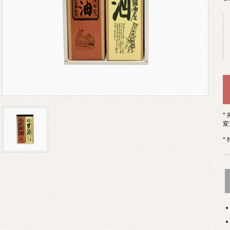
*
変
*