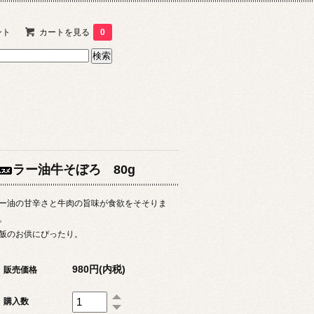
ント
カートを見る
0
ラー油牛そぼろ 80g
ー油の甘辛さと牛肉の旨味が食欲をそそりま
。
飯のお供にぴったり。
980円(内税)
販売価格
購入数