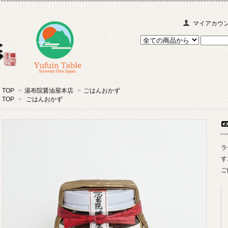
マイアカウ
TOP
>
湯布院醤油屋本店
>
ごはんおかず
TOP
>
ごはんおかず
ラ
す
ご