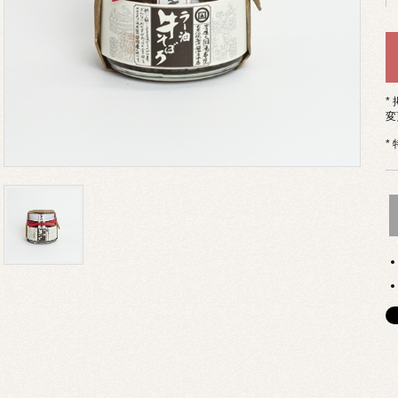
*
変
*