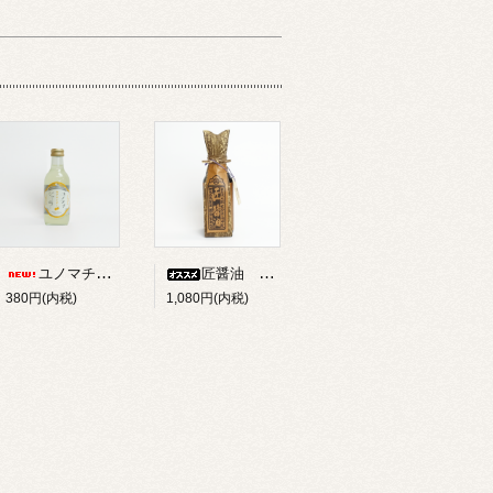
ユノマチジャーニーゆずサイダー 200ml
匠醤油 250ml
380円(内税)
1,080円(内税)