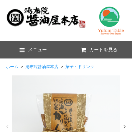
メニュー
カートを見る
ホーム
>
湯布院醤油屋本店
>
菓子・ドリンク