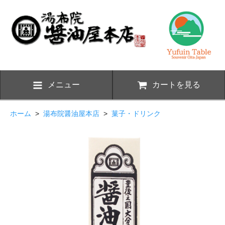
メニュー
カートを見る
ホーム
>
湯布院醤油屋本店
>
菓子・ドリンク